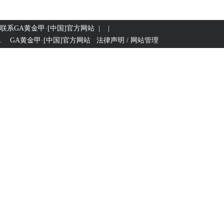
联系GA黄金甲·[中国]官方网站
| |
. GA黄金甲·[中国]官方网站 法律声明 / 网站管理