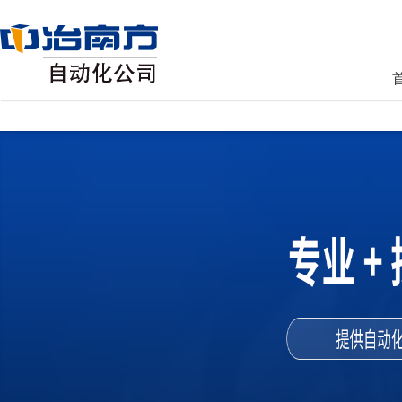
GA黄金甲·[中国]官方网站