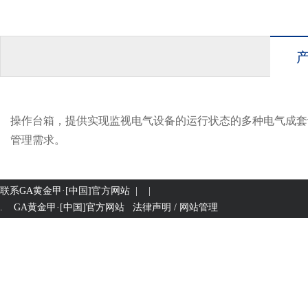
操作台箱，提供实现监视电气设备的运行状态的多种电气成套设备
管理需求。
联系GA黄金甲·[中国]官方网站
| |
. GA黄金甲·[中国]官方网站
法律声明 / 网站管理