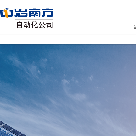
GA黄金甲·[中国]官方网站