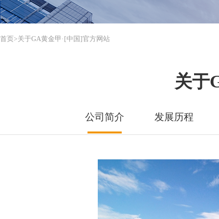
首页
>关于GA黄金甲·[中国]官方网站
关于
公司简介
发展历程