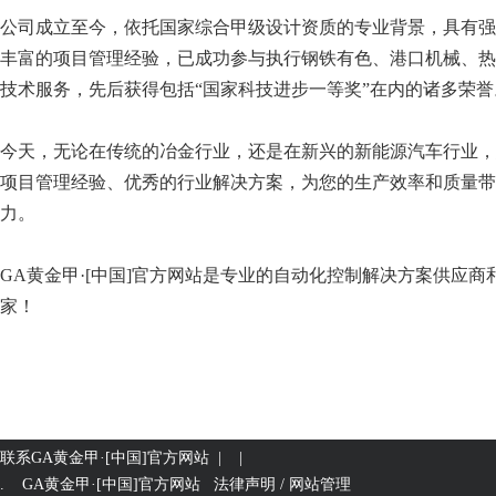
公司成立至今，依托国家综合甲级设计资质的专业背景，具有强
丰富的项目管理经验，已成功参与执行钢铁有色、港口机械、热
技术服务，先后获得包括“国家科技进步一等奖”在内的诸多荣誉
今天，无论在传统的冶金行业，还是在新兴的新能源汽车行业，您
项目管理经验、优秀的行业解决方案，为您的生产效率和质量带
力。
GA黄金甲·[中国]官方网站是专业的自动化控制解决方案供
家！
联系GA黄金甲·[中国]官方网站
| |
. GA黄金甲·[中国]官方网站 法律声明 / 网站管理