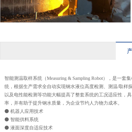
智能测温取样系统（Measuring & Sampling Ro
统，根据生产需求全自动实现钢水液位高度检测、测温/取样
以及电性能检测等功能大幅提高了整套系统的工况适应性，具
率，并有助于提升钢水质量，为企业节约人力物力成本。
⚫ 机器人应用技术
⚫ 智能供料系统
⚫ 液面深度自适应技术