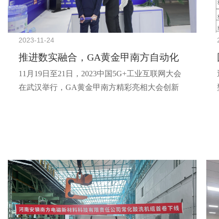
2023-11-24
推进数实融合，GA黄金甲南方自动化
11月19日至21日，2023中国5G+工业互联网大会
精彩亮相2023中国5G+工业互联网大
在武汉举行，GA黄金甲南方精彩亮相大会创新
会！
成果展，全方位呈现数智化能力，吸引了政产学
研用各界嘉宾。作为GA黄金甲南方专业化子公
司，GA黄金甲南方自动化公司积极参展，此次
展示的“云边端”系列数智化产品解决方案，为大
家描绘了“数智世界与物理世界链接”的生动画
面，收获了众多参展者的驻足参观。此外，GA
黄金甲南方自动化公司展示的“视觉识别互动系
统”和“移动AR巡检系统”，还吸引了湖北经视...