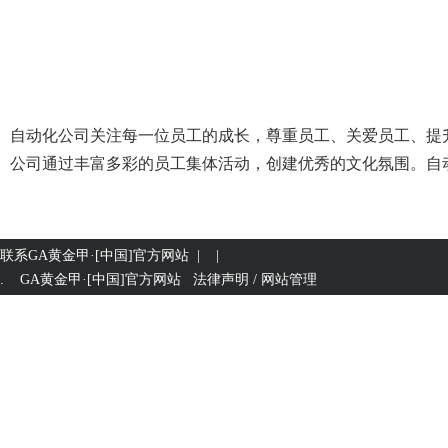
自动化公司关注每一位员工的成长，尊重员工、关爱员工、提
公司通过丰富多彩的员工集体活动，创建优秀的文化氛围。自
联系GA黄金甲·[中国]官方网站
| |
. GA黄金甲·[中国]官方网站
法律声明 / 网站管理