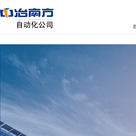
GA黄金甲·[中国]官方网站